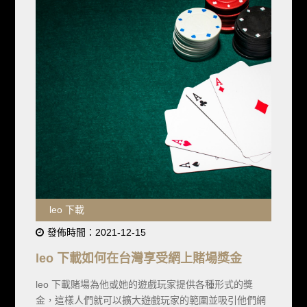
leo 下載
發佈時間：2021-12-15
leo 下載如何在台灣享受網上賭場獎金
leo 下載賭場為他或她的遊戲玩家提供各種形式的獎
金，這樣人們就可以擴大遊戲玩家的範圍並吸引他們網