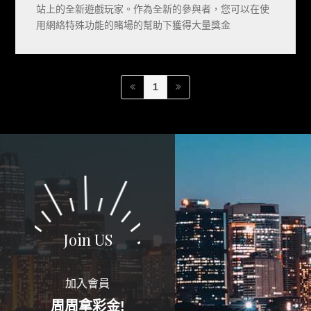
站上的全新遊戲玩家。作為全新的參與者，您可以在使
用網絡特殊功能的賭場的幫助下獲得大量獎金
1
Join US
加入會員
周周拿彩金!