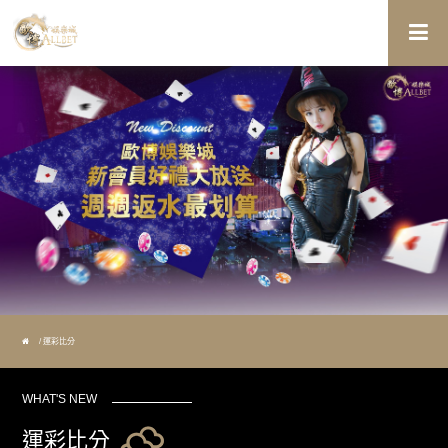
運彩比分
WHAT'S NEW
運彩比分