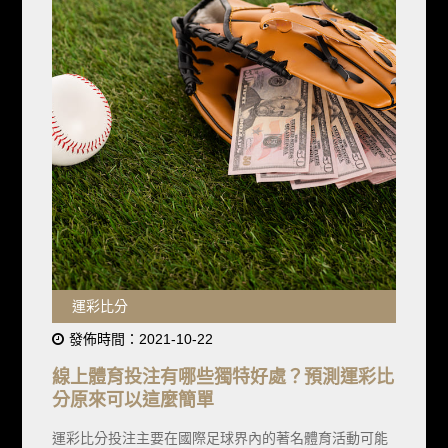
運彩比分
發佈時間：2021-10-22
線上體育投注有哪些獨特好處？預測運彩比
分原來可以這麼簡單
運彩比分投注主要在國際足球界內的著名體育活動可能