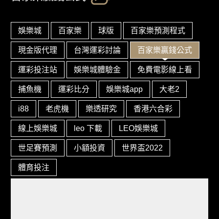
娛樂城
百家樂
球版
百家樂預測程式
現金版代理
台灣運彩討論
百家樂贏錢公式
運彩投注站
娛樂城體驗金
免費電影線上看
捕魚機
運彩比分
娛樂城app
大老2
i88
老虎機
樂透研究
香港六合彩
線上娛樂城
leo 下載
LEO娛樂城
世足賽預測
小額投資
世界盃2022
體育投注