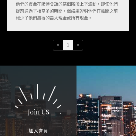
他們的資金在賭博會話的某個階段上下波動。即使他們
提前通過了相當多的時間，但結果證明他們在離開之前
減少了他們贏得的最大現金或所有現金。
1
Join US
加入會員