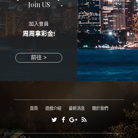
Join US
加入會員
周周拿彩金!
前往 >
首頁
遊戲介紹
最新消息
關於我們