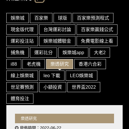
娛樂城
百家樂
球版
百家樂預測程式
現金版代理
台灣運彩討論
百家樂贏錢公式
運彩投注站
娛樂城體驗金
免費電影線上看
捕魚機
運彩比分
娛樂城app
大老2
i88
老虎機
樂透研究
香港六合彩
線上娛樂城
leo 下載
LEO娛樂城
世足賽預測
小額投資
世界盃2022
體育投注
樂透研究
發佈時間：2022-06-22