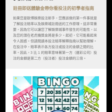
註冊即送體驗金帶你看投注的初學者指南
如果您是歐博娛樂投注新手，您應該做的第一件事就是
了解投注賠率以及娛樂城註冊送的工作原理。這非常重
要，因為它可以讓您了解娛樂城事件發生的可能性，以
及您的潛在老虎機獎金將是多少。起初，它可能看起來
令人困惑。但請閱讀本投注賠率解釋指南以幫助理解。
在投注中，賠率表示各方投注或投注的金額之間的比
率。因此，3 比 1 的賠率意味著第一方（運彩公司）投
注的金額是第二方（投注者）投注金額的三倍。