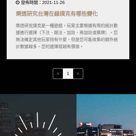
發佈時間：2021-11-26
樂透研究台灣在線撲克有哪些變化
樂透研究撲克是一種遊戲，玩家主要根據有限的統計數
據進行選擇（下注、跟注、加註、再加註或棄牌）。您
無法確定其他玩家持有什麼，但是您可能收集的額外統
計數據越多，您的選擇就越有價值。
1