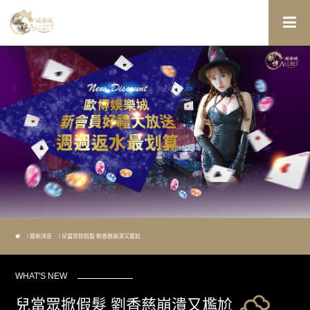
最新消息
兒當眾掀假髮 劉香慈崩潰又尷尬
WHAT'S NEW
兒當眾掀假髮 劉香慈崩潰又尷尬