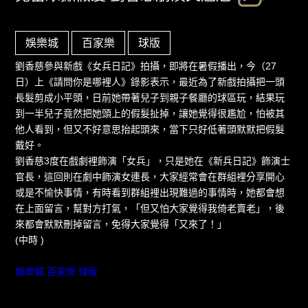
娛樂城
百家樂
球版
劉香慈參與新戲《女兵日記》拍攝，即將在暑假播出，今（27
日）上《請問你是哪裡人》錄影表示，最近為了新戲拍攝把一頭
長髮剪成小平頭，日前她帶著兒子到親子餐廳的球區玩，結果玩
到一半兒子竟然把她頭上的假髮扯掉，讓她覺得很尷尬，怕被其
他人看到，但又不好意思抬起頭來，當下只好低著頭默默把假髮
戴好。
劉香慈3度在戲劇裡飾演「女兵」，只是她在《新兵日記》飾演士
官長，這回則在劇中飾演女連長，大家經常會在群組裡分享開心
或是不愉快事情，有時看到群組裡出現難過的事情時，她都會想
在上面留言，幫對方打氣，「但又怕大家覺得我倚老賣老」，後
來都會默默刪掉留言，免得大家覺得「又來了！」
(中時 )
娛樂城
百家樂
球版