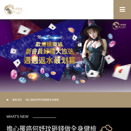
最新消息
擔心罹癌何妤玟砸錢做全身健檢
WHAT'S NEW
擔心罹癌何妤玟砸錢做全身健檢